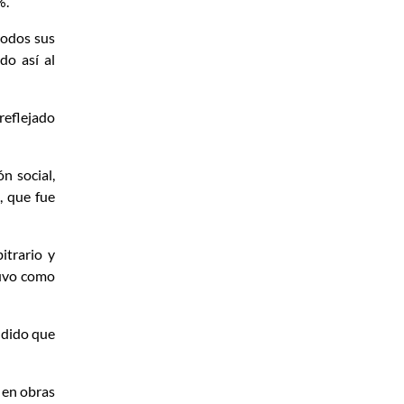
%.
todos sus
do así al
reflejado
n social,
, que fue
itrario y
tuvo como
ndido que
 en obras