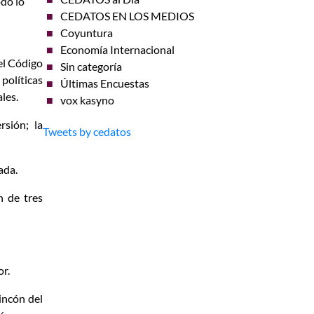
do lo
CEDATOS EN LOS MEDIOS
Coyuntura
Economía Internacional
el Código
Sin categoría
políticas
Últimas Encuestas
les.
vox kasyno
rsión; la
Tweets by cedatos
ada.
n de tres
or.
incón del