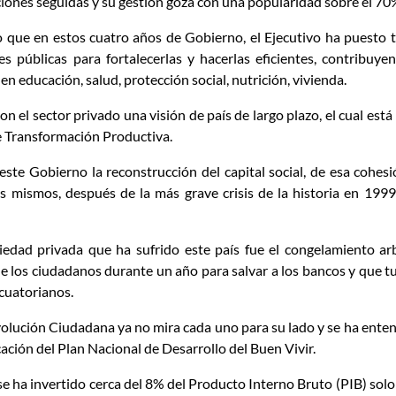
cciones seguidas y su gestión goza con una popularidad sobre el 70
do que en estos cuatro años de Gobierno, el Ejecutivo ha puesto 
es públicas para fortalecerlas y hacerlas eficientes, contribuyen
en educación, salud, protección social, nutrición, vivienda.
el sector privado una visión de país de largo plazo, el cual está 
de Transformación Productiva.
ste Gobierno la reconstrucción del capital social, de esa cohesió
s mismos, después de la más grave crisis de la historia en 1999
dad privada que ha sufrido este país fue el congelamiento arb
de los ciudadanos durante un año para salvar a los bancos y que 
cuatorianos.
volución Ciudadana ya no mira cada uno para su lado y se ha ente
icación del Plan Nacional de Desarrollo del Buen Vivir.
 ha invertido cerca del 8% del Producto Interno Bruto (PIB) solo