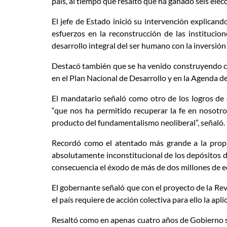
país, al tiempo que resaltó que ha ganado seis ele
El jefe de Estado inició su intervención explican
esfuerzos en la reconstrucción de las institucion
desarrollo integral del ser humano con la inversión 
Destacó también que se ha venido construyendo con 
en el Plan Nacional de Desarrollo y en la Agenda 
El mandatario señaló como otro de los logros de e
“que nos ha permitido recuperar la fe en nosotro
producto del fundamentalismo neoliberal”, señaló.
Recordó como el atentado más grande a la propie
absolutamente inconstitucional de los depósitos 
consecuencia el éxodo de más de dos millones de e
El gobernante señaló que con el proyecto de la Re
el país requiere de acción colectiva para ello la apl
Resaltó como en apenas cuatro años de Gobierno se