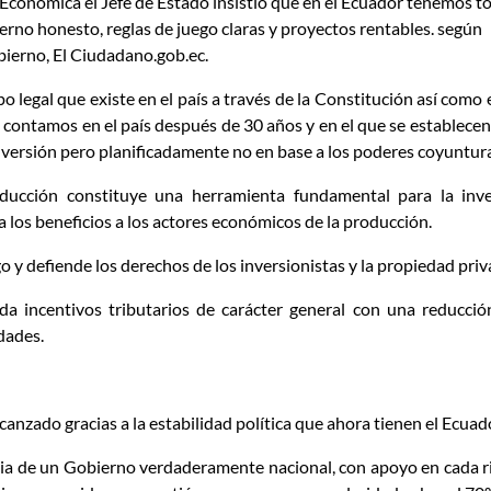
onómica el Jefe de Estado insistió que en el Ecuador tenemos to
rno honesto, reglas de juego claras y proyectos rentables. según
bierno, El Ciudadano.gob.ec.
 legal que existe en el país a través de la Constitución así como 
contamos en el país después de 30 años y en el que se establecen 
inversión pero planificadamente no en base a los poderes coyuntura
ducción constituye una herramienta fundamental para la inve
 los beneficios a los actores económicos de la producción.
go y defiende los derechos de los inversionistas y la propiedad priv
da incentivos tributarios de carácter general con una reducció
dades.
canzado gracias a la estabilidad política que ahora tienen el Ecuad
ncia de un Gobierno verdaderamente nacional, con apoyo en cada r