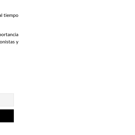
al tiempo
mportancia
onistas y