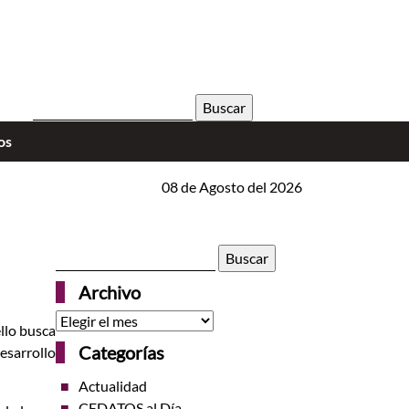
Buscar:
os
TS VOX CASINO 5 MITÓW O REJESTRACJI KTÓRE MOG
08 de Agosto del 2026
Buscar:
Archivo
Archivo
ello busca
Categorías
esarrollo
Actualidad
CEDATOS al Día