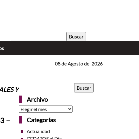
Buscar:
os
TS VOX CASINO 5 MITÓW O REJESTRACJI KTÓRE MOG
08 de Agosto del 2026
Buscar:
ALES Y
Archivo
Archivo
3 –
Categorías
Actualidad
CEDATOS al Día