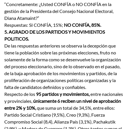
“Concretamente: ¿Usted CONFÍA o NO CONFÍA en la
gestión de la Presidenta del Consejo Nacional Electoral,
Diana Atamaint?”
Respuestas: SI CONFÍA, 15%;
NO CONFÍA, 85%.
5. AGRADO DE LOS PARTIDOS Y MOVIMIENTOS
POLITICOS.
De las respuestas anteriores se observa la decepción que
tiene la población sobre las próximas elecciones, fruto no
solamente de la forma como se desenvuelve la organización
del proceso eleccionario, sino de lo observado en el pasado,
de la baja aprobación de los movimientos y partidos, de la
proliferación de organizaciones políticas organizadas y la
falta de candidatos definidos y confiables.
Respecto de los
95 partidos y movimientos,
entre nacionales
y provinciales,
únicamente 6 reciben un nivel de aprobación
entre 2% y 10%,
que suma un total de 34,5%, entre ellos:
Partido Social Cristiano (9,5%), Creo (9,3%), Fuerza
Compromiso Social (8,4), Alianza País (3,1%), Pachakutik
(2,9%), y Madera de Guerrero (1,3%). Otros tantos suman el