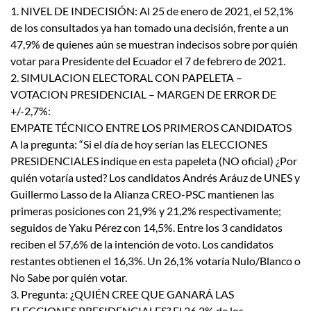
1. NIVEL DE INDECISIÓN: Al 25 de enero de 2021, el 52,1%
de los consultados ya han tomado una decisión, frente a un
47,9% de quienes aún se muestran indecisos sobre por quién
votar para Presidente del Ecuador el 7 de febrero de 2021.
2. SIMULACION ELECTORAL CON PAPELETA –
VOTACION PRESIDENCIAL – MARGEN DE ERROR DE
+/-2,7%:
EMPATE TÉCNICO ENTRE LOS PRIMEROS CANDIDATOS
A la pregunta: “Si el día de hoy serían las ELECCIONES
PRESIDENCIALES indique en esta papeleta (NO oficial) ¿Por
quién votaría usted? Los candidatos Andrés Aráuz de UNES y
Guillermo Lasso de la Alianza CREO-PSC mantienen las
primeras posiciones con 21,9% y 21,2% respectivamente;
seguidos de Yaku Pérez con 14,5%. Entre los 3 candidatos
reciben el 57,6% de la intención de voto. Los candidatos
restantes obtienen el 16,3%. Un 26,1% votaría Nulo/Blanco o
No Sabe por quién votar.
3. Pregunta: ¿QUIÉN CREE QUE GANARÁ LAS
ELECCIONES PRESIDENCIALES? El 26,2% de los