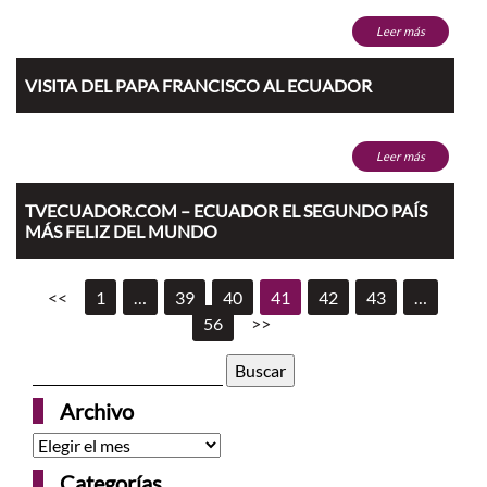
Leer más
VISITA DEL PAPA FRANCISCO AL ECUADOR
Leer más
TVECUADOR.COM – ECUADOR EL SEGUNDO PAÍS
MÁS FELIZ DEL MUNDO
<<
1
…
39
40
41
42
43
…
56
>>
Buscar:
Archivo
Archivo
Categorías